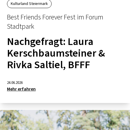
SCHLAGER
Kulturland Steiermark
CAFÉ WOLF
KULTURLAND STEIERMARK
HARD & HEAVY
Best Friends Forever Fest im Forum
POSTGARAGE
SINGER-SONGWRITER
Stadtpark
KUNSTGARTEN
VOLKSMUSIK
Nachgefragt: Laura
KRISTALLWERK
Kerschbaumsteiner &
GOLD & PECH THEATER
Rivka Saltiel, BFFF
24.06.2026
Mehr erfahren