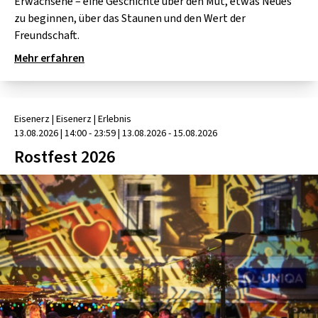
SCHLAGER
Erwachsene – eine Geschichte über den Mut, etwas Neues
CAFÉ WOLF
zu beginnen, über das Staunen und den Wert der
KULTURLAND STEIERMARK
HARD & HEAVY
Freundschaft.
POSTGARAGE
SINGER-SONGWRITER
Mehr erfahren
KUNSTGARTEN
VOLKSMUSIK
KRISTALLWERK
Eisenerz
| Eisenerz
|
Erlebnis
GOLD & PECH THEATER
13.08.2026
|
14:00 - 23:59
| 13.08.2026 - 15.08.2026
Rostfest 2026