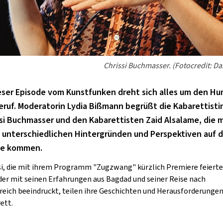
GOLD & PECH THEATER
Chrissi Buchmasser. (Fotocredit: Da
ieser Episode vom Kunstfunken dreht sich alles um den H
eruf. Moderatorin Lydia Bißmann begrüßt die Kabarettisti
si Buchmasser und den Kabarettisten Zaid Alsalame, die m
n unterschiedlichen Hintergründen und Perspektiven auf d
e kommen.
si, die mit ihrem Programm "Zugzwang" kürzlich Premiere feierte
 der mit seinen Erfahrungen aus Bagdad und seiner Reise nach
reich beeindruckt, teilen ihre Geschichten und Herausforderunge
ett.