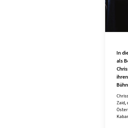
In d
als B
Chris
ihre
Bühn
Chris
Zaid,
Öster
Kabar