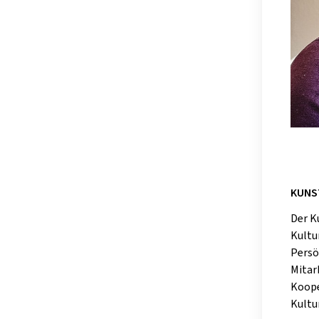
KUNST
Der K
Kultu
Persö
Mitar
Koope
Kultu