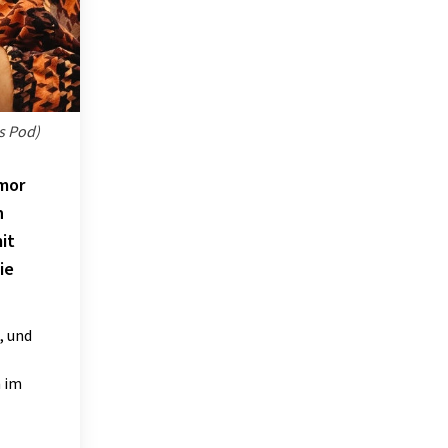
s Pod)
umor
n
it
ie
, und
n im