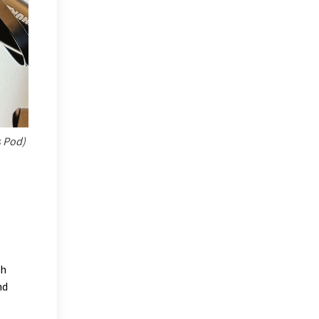
s Pod)
ch
nd