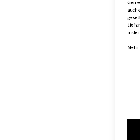
Gemei
auch 
gesel
tiefg
in de
Mehr