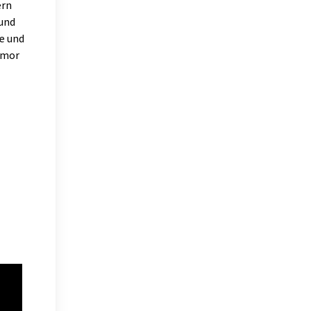
ern
 und
e und
umor