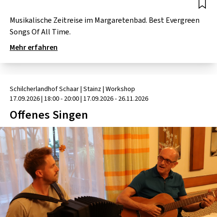
SCHLAGER
CAFÉ WOLF
KULTURLAND STEIERMARK
HARD & HEAVY
Musikalische Zeitreise im Margaretenbad. Best Evergreen
POSTGARAGE
Songs Of All Time.
SINGER-SONGWRITER
Mehr erfahren
KUNSTGARTEN
VOLKSMUSIK
KRISTALLWERK
GOLD & PECH THEATER
Schilcherlandhof Schaar
| Stainz
|
Workshop
17.09.2026
|
18:00 - 20:00
| 17.09.2026 - 26.11.2026
Offenes Singen