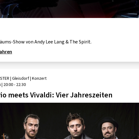
GOLD & PECH THEATER
läums-Show von Andy Lee Lang & The Spirit.
fahren
STER
| Gleisdorf
|
Konzert
6
|
20:00 - 22:30
io meets Vivaldi: Vier Jahreszeiten