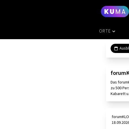
ORTE
ÜBERSICHT
Ausbl
AUSSEERLA
ERZBERG L
forumK
GESAEUSE
Das forumK
GRAZ
zu 500 Per
Kabarett u
HOCHSTEIE
MURAU
forumKLO
MURTAL
18.09.202