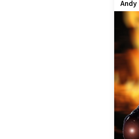
OSTSTEIER
Andy 
SCHLADMIN
SÜDSTEIER
THERMEN- 