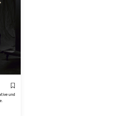
ative und
e.