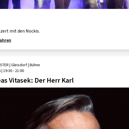
zert mit den Nockis.
fahren
STER
| Gleisdorf
|
Bühne
6
|
19:30 - 21:00
as Vitasek: Der Herr Karl