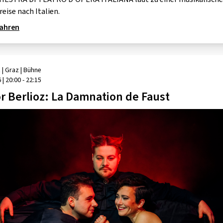
ise nach Italien.
GOLD & PECH THEATER
fahren
z
| Graz
|
Bühne
6
|
20:00 - 22:15
r Berlioz: La Damnation de Faust