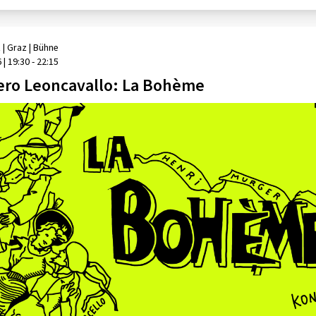
z
| Graz
|
Bühne
6
|
19:30 - 22:15
ro Leoncavallo: La Bohème