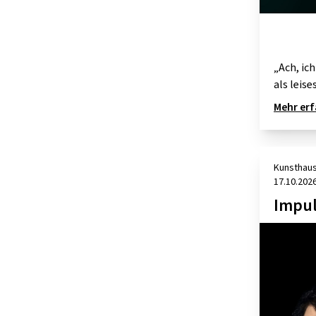
„Ach, ic
als leis
Mehr er
Kunsthaus
17.10.202
Impul