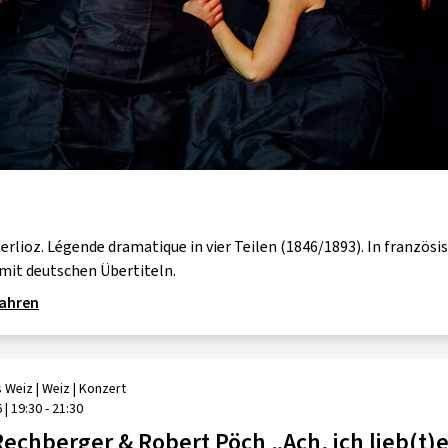
erlioz. Légende dramatique in vier Teilen (1846/1893). In französi
mit deutschen Übertiteln.
fahren
 Weiz
| Weiz
|
Konzert
6
|
19:30 - 21:30
Rechberger & Robert Pöch „Ach, ich lieb(t)e