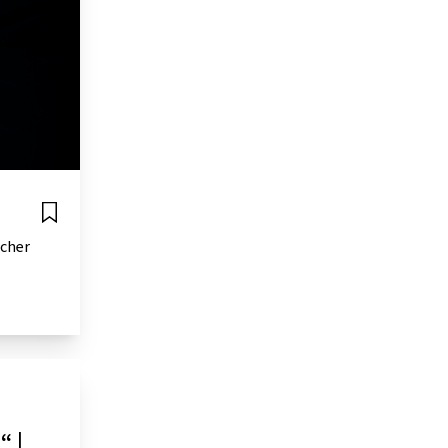
scher
“ |