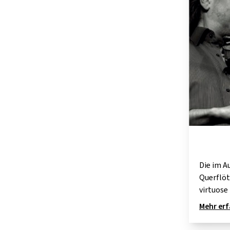
Die im A
Querflöt
virtuose
Mehr er