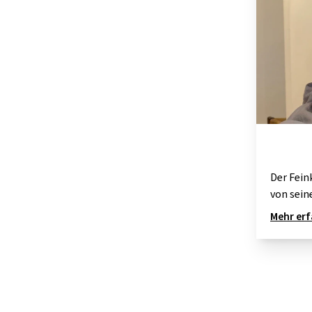
Der Fein
von sein
Mehr er