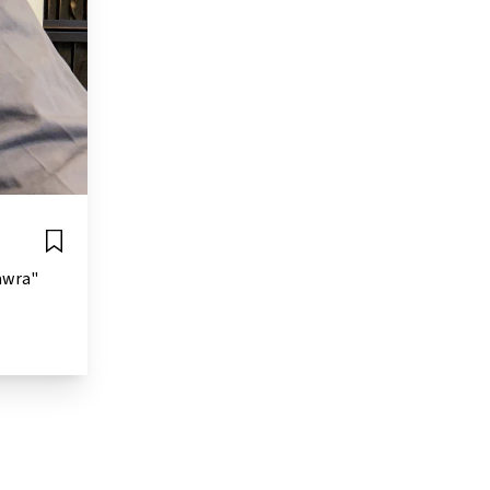
awra"