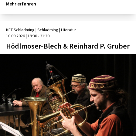
Mehr erfahren
KFT Schladming
| Schladming
|
Literatur
10.09.2026
|
19:30 - 21:30
Hödlmoser-Blech & Reinhard P. Gruber