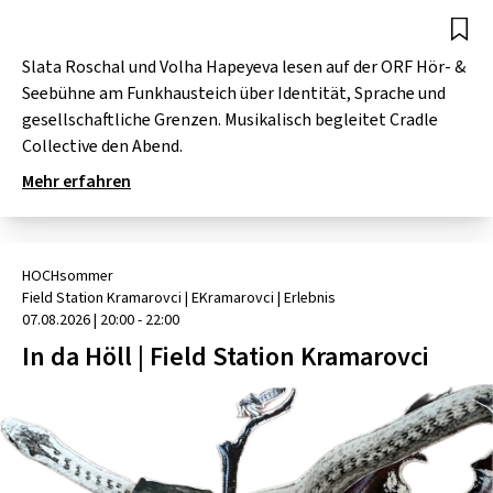
SCHLAGER
CAFÉ WOLF
KULTURLAND STEIERMARK
HARD & HEAVY
Slata Roschal und Volha Hapeyeva lesen auf der ORF Hör- &
POSTGARAGE
SINGER-SONGWRITER
Seebühne am Funkhausteich über Identität, Sprache und
KUNSTGARTEN
gesellschaftliche Grenzen. Musikalisch begleitet Cradle
VOLKSMUSIK
Collective den Abend.
KRISTALLWERK
Mehr erfahren
GOLD & PECH THEATER
HOCHsommer
Field Station Kramarovci
| EKramarovci
|
Erlebnis
07.08.2026
|
20:00 - 22:00
In da Höll | Field Station Kramarovci