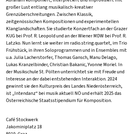
SCHLAGER
CAFÉ WOLF
großer Lust entlang musikalisch-kreativer
KULTURLAND STEIERMARK
HARD & HEAVY
Grenzüberschreitungen. Zwischen Klassik,
POSTGARAGE
zeitgenössischen Kompositionen und experimentellen
SINGER-SONGWRITER
Klanglandschaften. Sie studierte Konzertfach an der Grazer
KUNSTGARTEN
KUG bei Prof. R. Leopold und an der Wiener MDW bei Prof. R.
VOLKSMUSIK
KRISTALLWERK
Latzko. Nun lernt sie weiter im radio.string.quartet, im Trio
Frühstück, in ihren Soloprogrammen und in Ensembles mit
GOLD & PECH THEATER
u.a. Julia Lacherstorfer, Thomas Gansch, Manu Delago,
Lukas Kranzelbinder, Christian Bakanic, Yvonne Moriel. In
der Musikschule St. Pölten unterrichtet sie mit Freude und
Interesse an der dabei entstehenden Interaktion. 2024
gewinnt sie den Kulturpreis des Landes Niederösterreich,
ist „Intendanz“ bei musik aktuell NÖ und erhält 2025 das
Österreichische Staatsstipendium für Komposition.
Café Stockwerk
Jakominiplatz 18
8010, Graz