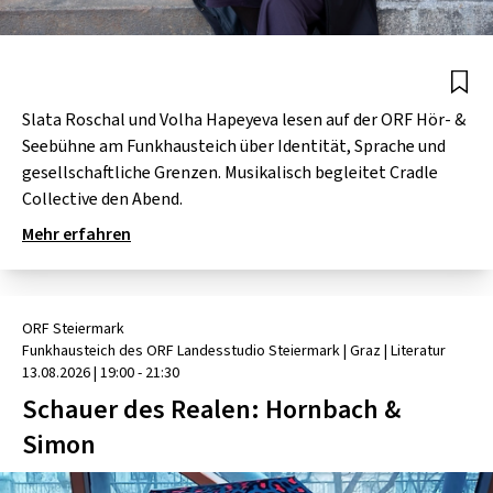
SCHLAGER
CAFÉ WOLF
KULTURLAND STEIERMARK
HARD & HEAVY
POSTGARAGE
SINGER-SONGWRITER
KUNSTGARTEN
Slata Roschal und Volha Hapeyeva lesen auf der ORF Hör- &
VOLKSMUSIK
Seebühne am Funkhausteich über Identität, Sprache und
KRISTALLWERK
gesellschaftliche Grenzen. Musikalisch begleitet Cradle
Collective den Abend.
GOLD & PECH THEATER
Mehr erfahren
ORF Steiermark
Funkhausteich des ORF Landesstudio Steiermark
| Graz
|
Literatur
13.08.2026
|
19:00 - 21:30
Schauer des Realen: Hornbach &
Simon