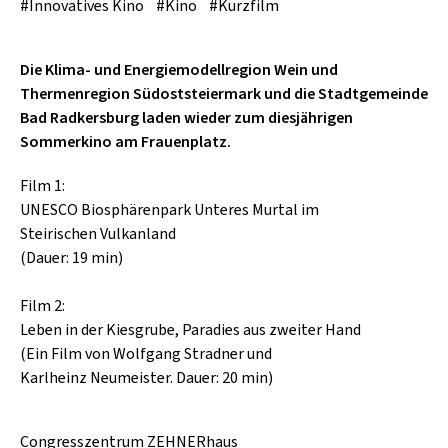
SCHLAGER
#Innovatives Kino
#Kino
#Kurzfilm
CAFÉ WOLF
KULTURLAND STEIERMARK
HARD & HEAVY
POSTGARAGE
Die Klima- und Energiemodellregion Wein und
SINGER-SONGWRITER
Thermenregion Südoststeiermark und die Stadtgemeinde
KUNSTGARTEN
Bad Radkersburg laden wieder zum diesjährigen
VOLKSMUSIK
Sommerkino am Frauenplatz.
KRISTALLWERK
GOLD & PECH THEATER
Film 1:
UNESCO Biosphärenpark Unteres Murtal im
Steirischen Vulkanland
(Dauer: 19 min)
Film 2:
Leben in der Kiesgrube, Paradies aus zweiter Hand
(Ein Film von Wolfgang Stradner und
Karlheinz Neumeister. Dauer: 20 min)
Congresszentrum ZEHNERhaus