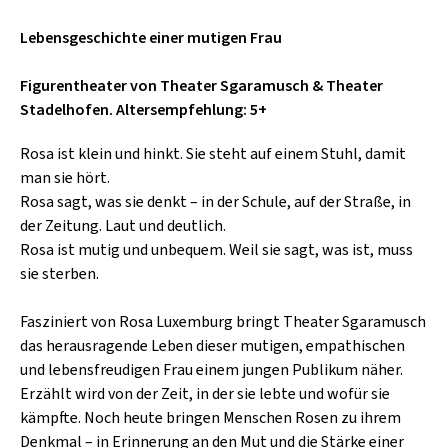
SCHLAGER
CAFÉ WOLF
KULTURLAND STEIERMARK
Lebensgeschichte einer mutigen Frau
HARD & HEAVY
POSTGARAGE
SINGER-SONGWRITER
Figurentheater von Theater Sgaramusch & Theater
KUNSTGARTEN
Stadelhofen. Altersempfehlung: 5+
VOLKSMUSIK
KRISTALLWERK
Rosa ist klein und hinkt. Sie steht auf einem Stuhl, damit
man sie hört.
GOLD & PECH THEATER
Rosa sagt, was sie denkt – in der Schule, auf der Straße, in
der Zeitung. Laut und deutlich.
Rosa ist mutig und unbequem. Weil sie sagt, was ist, muss
sie sterben.
Fasziniert von Rosa Luxemburg bringt Theater Sgaramusch
das herausragende Leben dieser mutigen, empathischen
und lebensfreudigen Frau einem jungen Publikum näher.
Erzählt wird von der Zeit, in der sie lebte und wofür sie
kämpfte. Noch heute bringen Menschen Rosen zu ihrem
Denkmal – in Erinnerung an den Mut und die Stärke einer