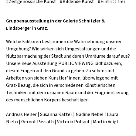
SCHLAGER
#Zeitgenössische Kunst
#Bildende Kunst
#Eintritt frei
CAFÉ WOLF
KULTURLAND STEIERMARK
HARD & HEAVY
POSTGARAGE
Gruppenausstellung in der Galerie Schnitzler &
SINGER-SONGWRITER
Lindsberger in Graz.
KUNSTGARTEN
VOLKSMUSIK
Welche Faktoren bestimmen die Wahrnehmung unserer
KRISTALLWERK
Umgebung? Wie wirken sich Umgestaltungen und die
GOLD & PECH THEATER
Nutzbarmachung der Stadt und deren Umräume darauf aus?
Unsere neue Ausstellung PUBLIC VIEWING lädt dazu ein,
diesen Fragen auf den Grund zu gehen. Zu sehen sind
Arbeiten von sieben Künstler*innen, überwiegend mit
Graz-Bezug, die sich in verschiedenen künstlerischen
Techniken mit dem urbanen Raum und der Fragmentierung
des menschlichen Körpers beschäftigen.
Andreas Heller | Susanna Katter | Nadine Nebel | Laura
Nieto | Gernot Passath | Victoria Pollauf | Martin Veigl