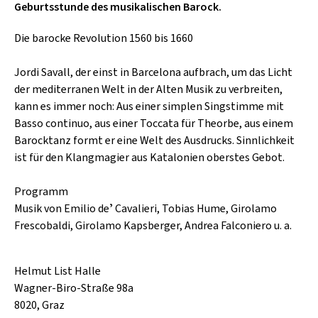
SCHLAGER
Geburtsstunde des musikalischen Barock.
CAFÉ WOLF
KULTURLAND STEIERMARK
HARD & HEAVY
Die barocke Revolution 1560 bis 1660
POSTGARAGE
SINGER-SONGWRITER
KUNSTGARTEN
Jordi Savall, der einst in Barcelona aufbrach, um das Licht
VOLKSMUSIK
der mediterranen Welt in der Alten Musik zu verbreiten,
KRISTALLWERK
kann es immer noch: Aus einer simplen Singstimme mit
Basso continuo, aus einer Toccata für Theorbe, aus einem
GOLD & PECH THEATER
Barocktanz formt er eine Welt des Ausdrucks. Sinnlichkeit
ist für den Klangmagier aus Katalonien oberstes Gebot.
Programm
Musik von Emilio deʼ Cavalieri, Tobias Hume, Girolamo
Frescobaldi, Girolamo Kapsberger, Andrea Falconiero u. a.
Helmut List Halle
Wagner-Biro-Straße 98a
8020, Graz