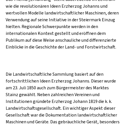
SCHLAGER
CAFÉ WOLF
wie die revolutionären Ideen Erzherzog Johanns und
KULTURLAND STEIERMARK
HARD & HEAVY
wertvollen Modelle landwirtschaftlicher Maschinen, deren
POSTGARAGE
Verwendung auf seine Initiative in der Steiermark Einzug
SINGER-SONGWRITER
hielten. Regionale Schwerpunkte werden in den
KUNSTGARTEN
internationalen Kontext gestellt und eröffnen dem
VOLKSMUSIK
KRISTALLWERK
Publikum auf diese Weise anschauliche und differenzierte
Einblicke in die Geschichte der Land- und Forstwirtschaft.
GOLD & PECH THEATER
Die Landwirtschaftliche Sammlung basiert auf den
fortschrittlichen Ideen Erzherzog Johanns. Dieser wurde
am 23. Juli 1850 auch zum Bürgermeister des Marktes
Stainz gewählt. Neben zahlreichen Vereinen und
Institutionen gründete Erzherzog Johann 1819 die k. k.
Landwirtschaftsgesellschaft. Ein wichtiger Aspekt dieser
Gesellschaft war die Dokumentation landwirtschaftlicher
Maschinen und Geräte. Das gebräuchliche Gerät, besonders