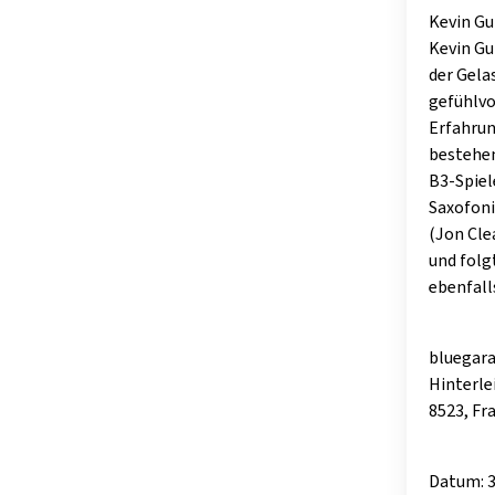
Kevin Gu
Kevin Gu
der Gela
gefühlvo
Erfahrun
bestehen
B3-Spiel
Saxofoni
(Jon Cle
und folg
ebenfall
bluegar
Hinterle
8523, Fr
Datum: 3