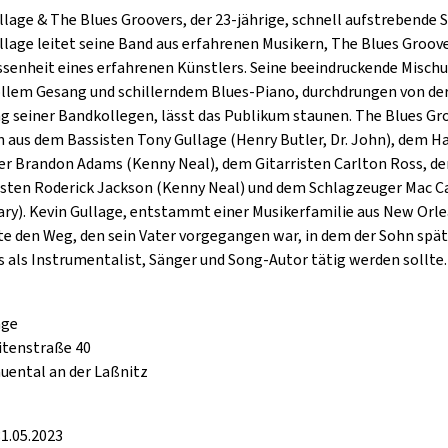
llage & The Blues Groovers, der 23-jährige, schnell aufstrebende 
GOLD & PECH THEATER
llage leitet seine Band aus erfahrenen Musikern, The Blues Groov
ssenheit eines erfahrenen Künstlers. Seine beeindruckende Misch
llem Gesang und schillerndem Blues-Piano, durchdrungen von de
g seiner Bandkollegen, lässt das Publikum staunen. The Blues Gr
 aus dem Bassisten Tony Gullage (Henry Butler, Dr. John), dem
er Brandon Adams (Kenny Neal), dem Gitarristen Carlton Ross, d
sten Roderick Jackson (Kenny Neal) und dem Schlagzeuger Mac C
ary). Kevin Gullage, entstammt einer Musikerfamilie aus New Orle
te den Weg, den sein Vater vorgegangen war, in dem der Sohn spät
s als Instrumentalist, Sänger und Song-Autor tätig werden sollte.
age
itenstraße 40
auental an der Laßnitz
1.05.2023