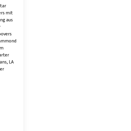
Star
ers mit
ung aus
r
oovers
 Hammond
em
arter
ans, LA
er