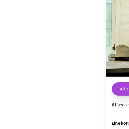
OSTSTEIER
SCHLADMIN
SÜDSTEIER
THERMEN- 
Ticke
#Theate
Eine kom