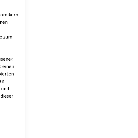
 Komikern
enen
te zum
issene«
t einen
bierten
ten
z und
 dieser