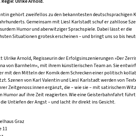
 Regie: Ulrike Arnold.
GOLD & PECH THEATER
entin gehört zweifellos zu den bekanntesten deutschsprachigen
Jahrhunderts. Gemeinsam mit Liesl Karlstadt schuf er zahllose Sz
bsurdem Humor und aberwitziger Sprachspiele. Dabei lässt er die
chsten Situationen grotesk erscheinen – und bringt uns so bis heu
zt Ulrike Arnold, Regisseurin der Erfolgsinszenierungen »Der Zerr
na von Barnhelm«, mit ihrem künstlerischen Team an. Sie entwirf
er mit den Mitteln der Komik dem Schrecken einer politisch kolla
tzt. Szenen von Karl Valentin und Liesl Karlstadt werden von Tex
ihrer Zeitgenoss:innen ergänzt, die – wie sie – mit satirischem Wit
 Humor auf ihre Zeit reagierten. Wie eine Geisterbahnfahrt führt
die Untiefen der Angst – und lacht ihr direkt ins Gesicht.
elhaus Graz
e 11
az