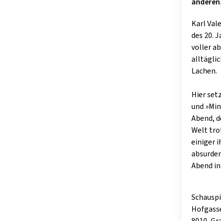
anderen.
Karl Val
des 20. 
voller a
alltägli
Lachen.
Hier set
und »Min
Abend, d
Welt tro
einiger 
absurdem
Abend in 
Schauspi
Hofgass
8010, Gr