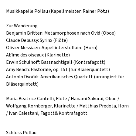
SCHLAGER
CAFÉ WOLF
KULTURLAND STEIERMARK
Musikkapelle Pöllau (Kapellmeister: Rainer Pötz)
HARD & HEAVY
POSTGARAGE
SINGER-SONGWRITER
Zur Wanderung
KUNSTGARTEN
Benjamin Britten: Metamorphosen nach Ovid (Oboe)
VOLKSMUSIK
Claude Debussy: Syrinx (Flöte)
KRISTALLWERK
Olivier Messiaen: Appel interstellaire (Horn)
Abîme des oiseaux (Klarinette)
GOLD & PECH THEATER
Erwin Schulhoff: Bassnachtigall (Kontrafagott)
Amy Beach: Pastorale, op. 151 (für Bläserquintett)
Antonín Dvořák: Amerikanisches Quartett (arrangiert für
Bläserquintett)
Maria Beatrice Cantelli, Flöte / Hanami Sakurai, Oboe /
Wolfgang Kornberger, Klarinette / Matthias Predota, Horn
/ Ivan Calestani, Fagott& Kontrafagott
Schloss Pöllau