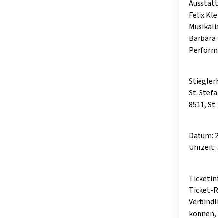
Ausstat
Felix Kl
Musikal
Barbara 
Perform
Stiegler
St. Stef
8511, St
Datum: 2
Uhrzeit: 
Ticketin
Ticket-Re
Verbindl
können, 