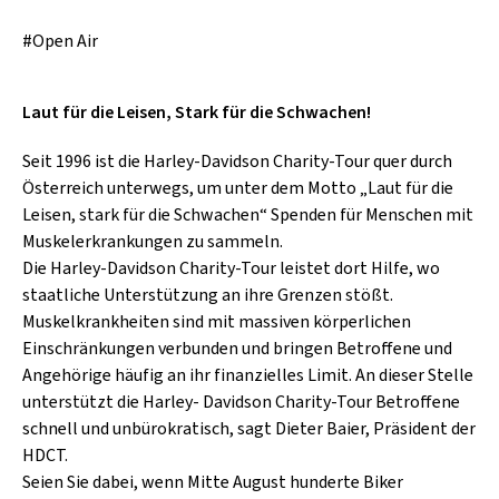
SCHLAGER
CAFÉ WOLF
KULTURLAND STEIERMARK
#Open Air
HARD & HEAVY
POSTGARAGE
SINGER-SONGWRITER
Laut für die Leisen, Stark für die Schwachen!
KUNSTGARTEN
VOLKSMUSIK
KRISTALLWERK
Seit 1996 ist die Harley-Davidson Charity-Tour quer durch
Österreich unterwegs, um unter dem Motto „Laut für die
GOLD & PECH THEATER
Leisen, stark für die Schwachen“ Spenden für Menschen mit
Muskelerkrankungen zu sammeln.
Die Harley-Davidson Charity-Tour leistet dort Hilfe, wo
staatliche Unterstützung an ihre Grenzen stößt.
Muskelkrankheiten sind mit massiven körperlichen
Einschränkungen verbunden und bringen Betroffene und
Angehörige häufig an ihr finanzielles Limit. An dieser Stelle
unterstützt die Harley- Davidson Charity-Tour Betroffene
schnell und unbürokratisch, sagt Dieter Baier, Präsident der
HDCT.
Seien Sie dabei, wenn Mitte August hunderte Biker