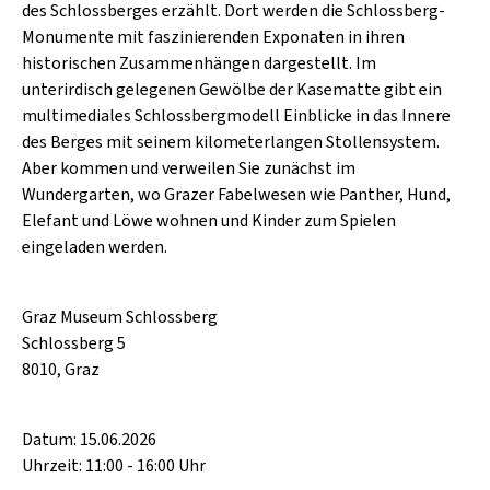
SCHLAGER
des Schlossberges erzählt. Dort werden die Schlossberg-
CAFÉ WOLF
Monumente mit faszinierenden Exponaten in ihren
KULTURLAND STEIERMARK
HARD & HEAVY
historischen Zusammenhängen dargestellt. Im
POSTGARAGE
unterirdisch gelegenen Gewölbe der Kasematte gibt ein
SINGER-SONGWRITER
KUNSTGARTEN
multimediales Schlossbergmodell Einblicke in das Innere
VOLKSMUSIK
des Berges mit seinem kilometerlangen Stollensystem.
KRISTALLWERK
Aber kommen und verweilen Sie zunächst im
Wundergarten, wo Grazer Fabelwesen wie Panther, Hund,
GOLD & PECH THEATER
Elefant und Löwe wohnen und Kinder zum Spielen
eingeladen werden.
Graz Museum Schlossberg
Schlossberg 5
8010, Graz
Datum: 15.06.2026
Uhrzeit: 11:00 - 16:00 Uhr