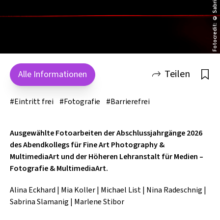
Fotocredit: © Sabrina Slamanig
SCHLAGER
CAFÉ WOLF
KULTURLAND STEIERMARK
HARD & HEAVY
POSTGARAGE
SINGER-SONGWRITER
KUNSTGARTEN
VOLKSMUSIK
KRISTALLWERK
Teilen
Alle Informationen
GOLD & PECH THEATER
#Eintritt frei
#Fotografie
#Barrierefrei
Ausgewählte Fotoarbeiten der Abschlussjahrgänge 2026
des Abendkollegs für Fine Art Photography &
MultimediaArt und der Höheren Lehranstalt für Medien –
Fotografie & MultimediaArt.
Alina Eckhard | Mia Koller | Michael List | Nina Radeschnig |
Sabrina Slamanig | Marlene Stibor