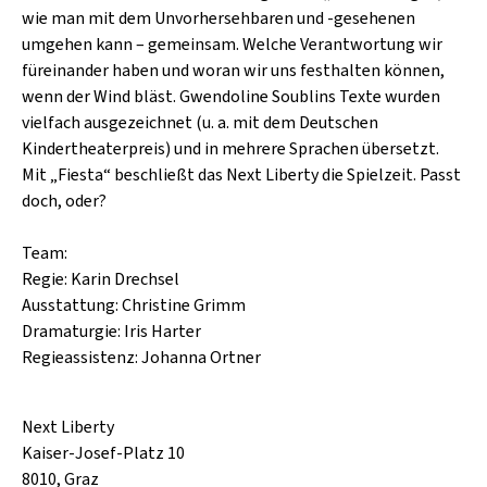
SCHLAGER
wie man mit dem Unvorhersehbaren und -gesehenen
CAFÉ WOLF
KULTURLAND STEIERMARK
umgehen kann – gemeinsam. Welche Verantwortung wir
HARD & HEAVY
POSTGARAGE
füreinander haben und woran wir uns festhalten können,
SINGER-SONGWRITER
wenn der Wind bläst. Gwendoline Soublins Texte wurden
KUNSTGARTEN
vielfach ausgezeichnet (u. a. mit dem Deutschen
VOLKSMUSIK
Kindertheaterpreis) und in mehrere Sprachen übersetzt.
KRISTALLWERK
Mit „Fiesta“ beschließt das Next Liberty die Spielzeit. Passt
GOLD & PECH THEATER
doch, oder?
Team:
Regie: Karin Drechsel
Ausstattung: Christine Grimm
Dramaturgie: Iris Harter
Regieassistenz: Johanna Ortner
Next Liberty
Kaiser-Josef-Platz 10
8010, Graz