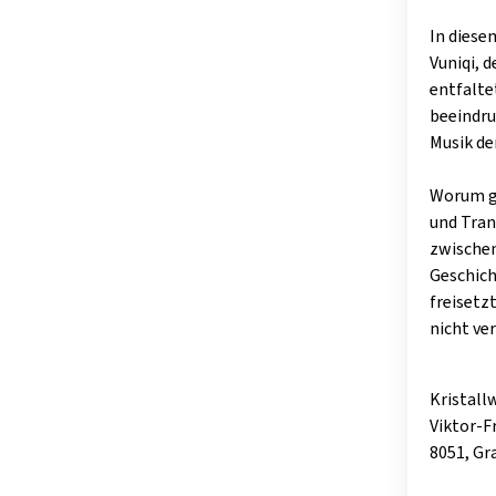
In diese
Vuniqi, 
entfalte
beeindru
Musik de
Worum ge
und Tran
zwischen
Geschich
freisetzt
nicht ver
Kristall
Viktor-F
8051, Gr