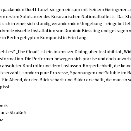
GOLD & PECH THEATER
m packenden Duett tanzt sie gemeinsam mit keinem Geringeren a
dem ersten Solotänzer des Kosovarischen Nationalballetts. Das St
t sich in einer sich ständig verändernden Umgebung – eingebettet 
ckende visuelle Installation von Dominic Kiessling und getragen 
r in Berlin gehypten Komponistin Erin Lang.
ht es? „The Cloud“ ist ein intensiver Dialog über Instabilität, Wi
sformation. Die Performer bewegen sich präzise und doch unvor
 absoluter Kontrolle und dem Loslassen. Körperlichkeit, die keine
te erzählt, sondern pure Prozesse, Spannungen und Gefühle im 
. Ein Abend, der den Blick schärft und Bilder erschafft, die man so 
gisst.
werk
ranz-Straße 9
az