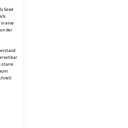
ls Sead
ück
in eine
von der
derstand
hersehbar
 starre
Raum
schnell