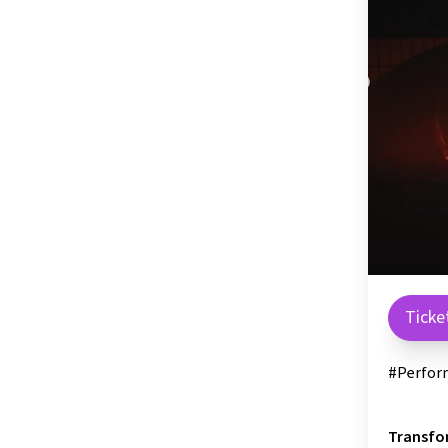
OSTSTEIER
SCHLADMIN
SÜDSTEIER
THERMEN- 
Ticke
#Perfor
Transfor