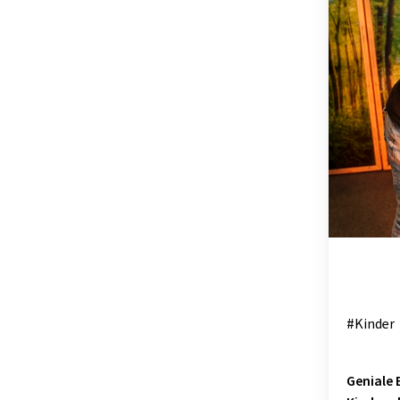
OSTSTEIER
SCHLADMIN
SÜDSTEIER
THERMEN- 
#Kinder
Geniale 