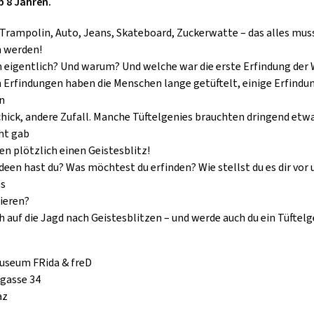
b 8 Jahren.
GOLD & PECH THEATER
 Trampolin, Auto, Jeans, Skateboard, Zuckerwatte – das alles mus
 werden!
eigentlich? Und warum? Und welche war die erste Erfindung der 
n Erfindungen haben die Menschen lange getüftelt, einige Erfindu
n
hick, andere Zufall. Manche Tüftelgenies brauchten dringend etwa
ht gab
en plötzlich einen Geistesblitz!
deen hast du? Was möchtest du erfinden? Wie stellst du es dir vor 
es
ieren?
h auf die Jagd nach Geistesblitzen – und werde auch du ein Tüftelg
useum FRida & freD
hgasse 34
az