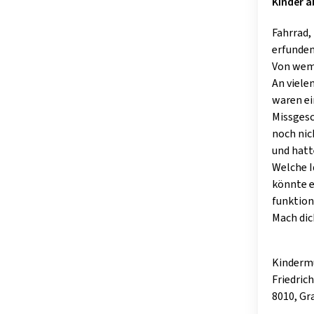
Kinder a
Fahrrad,
erfunden
Von wem 
An viele
waren ei
Missgesc
noch nic
und hatt
Welche I
könnte 
funktion
Mach dic
Kinderm
Friedric
8010, Gr