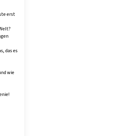
ste erst
Welt?
ngen
s, das es
und wie
enie!