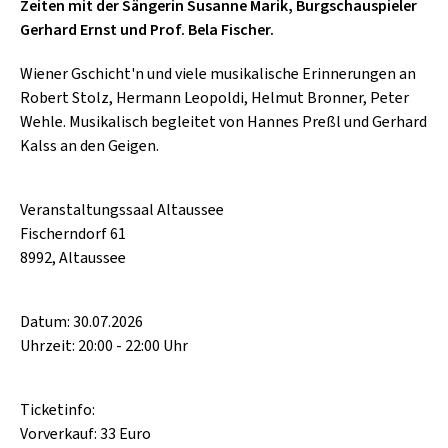
SCHLAGER
Zeiten mit der Sängerin Susanne Marik, Burgschauspieler
CAFÉ WOLF
Gerhard Ernst und Prof. Bela Fischer.
KULTURLAND STEIERMARK
HARD & HEAVY
POSTGARAGE
Wiener Gschicht'n und viele musikalische Erinnerungen an
SINGER-SONGWRITER
Robert Stolz, Hermann Leopoldi, Helmut Bronner, Peter
KUNSTGARTEN
VOLKSMUSIK
Wehle. Musikalisch begleitet von Hannes Preßl und Gerhard
KRISTALLWERK
Kalss an den Geigen.
GOLD & PECH THEATER
Veranstaltungssaal Altaussee
Fischerndorf 61
8992, Altaussee
Datum: 30.07.2026
Uhrzeit: 20:00 - 22:00 Uhr
Ticketinfo:
Vorverkauf: 33 Euro