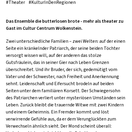
SCHLAGER
#Theater
#KulturInDenRegionen
CAFÉ WOLF
KULTURLAND STEIERMARK
HARD & HEAVY
POSTGARAGE
Das Ensemble die butterlosen brote - mehr als theater zu
SINGER-SONGWRITER
Gast im Cultur Centrum Wolkenstein.
KUNSTGARTEN
VOLKSMUSIK
Zwei unterschiedliche Familien – zwei Welten: auf der einen
KRISTALLWERK
Seite ein kränkelnder Patriarch, der seine beiden Töchter
GOLD & PECH THEATER
versorgt wissen will, auf der anderen das stolze
Gutsfräulein, das in seiner Gier nach Leben Grenzen
überschreitet. Und ihr Bruder, der sich, gedemütigt vom
Vater und der Schwester, nach Freiheit und Anerkennung
sehnt. Leidenschaft und Eifersucht brodeln auf beiden
Seiten unter dem familiären Korsett. Der Schwiegersohn
des Patriarchen verliert unter mysteriösen Umständen sein
Leben. Zurück bleibt die trauernde Witwe mit zwei Kindern
und einem Geheimnis. Ein Fremder kommt und löst
verwirrende Gefühle aus, da er dem Verunglückten zum
Verwechseln ähnlich sieht. Der Mond scheint überall: