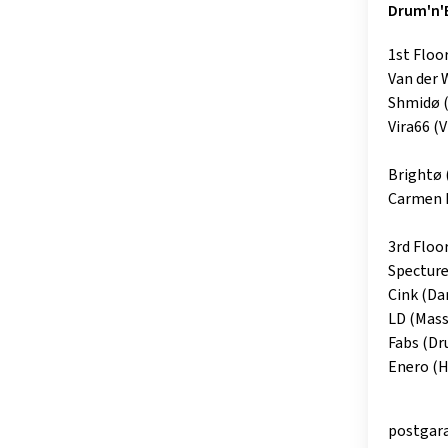
Drum'n'B
1st Flo
Van der 
Shmidø (
Vira66 (
Brightø 
Carmen B
3rd Floo
Specture
Cink (Da
LD (Mass
Fabs (Dr
Enero (H
postgar