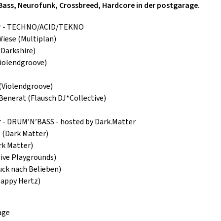
ass, Neurofunk, Crossbreed, Hardcore in der postgarage.
GOLD & PECH THEATER
or - TECHNO/ACID/TEKNO
Wiese (Multiplan)
Darkshire)
Violendgroove)
(Violendgroove)
enerat (Flausch DJ*Collective)
r - DRUM’N’BASS - hosted by Dark.Matter
 (Dark Matter)
rk Matter)
ive Playgrounds)
uck nach Belieben)
appy Hertz)
age