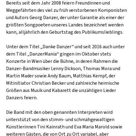
SCHLAGER
Bereits seit dem Jahr 2008 feiern Freundinnen und
CAFÉ WOLF
Weggefährten des viel zu früh verstorbenen Komponisten
KULTURLAND STEIERMARK
HARD & HEAVY
und Autors Georg Danzer, der unter Garantie als einer der
POSTGARAGE
SINGER-SONGWRITER
größten Songpoeten unseres Landes bezeichnet werden
KUNSTGARTEN
kann, alljährlich den Geburtstag des Publikumslieblings.
VOLKSMUSIK
KRISTALLWERK
Unter dem Titel „Danke Danzer“ und seit 2016 auch unter
dem Titel „DanzerMania“ gingen im Oktober stets
GOLD & PECH THEATER
Konzerte in Wien über die Bühne, in deren Rahmen die
Danzer-Bandmusiker Lenny Dickson, Thomas Mora und
Martin Mader sowie Andy Baum, Matthias Kempf, der
Mitinitiator Christian Becker und zahlreiche heimische
Größen aus Musik und Kabarett die unzähligen Lieder
Danzers feiern.
Die Band mit den oben genannten Interpreten wird
unterstützt von den stimm- und schmähgewaltigen
Künstlerinnen Tini Kainrath und Eva Maria Marold sowie
weiteren Gästen, die von Ort zu Ort variabel, aber