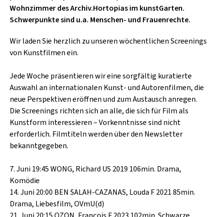
SCHLAGER
Wohnzimmer des Archiv.Hortopias im kunstGarten.
CAFÉ WOLF
KULTURLAND STEIERMARK
Schwerpunkte sind u.a. Menschen- und Frauenrechte.
HARD & HEAVY
POSTGARAGE
SINGER-SONGWRITER
Wir laden Sie herzlich zu unseren wöchentlichen Screenings
KUNSTGARTEN
von Kunstfilmen ein.
VOLKSMUSIK
KRISTALLWERK
Jede Woche präsentieren wir eine sorgfältig kuratierte
Auswahl an internationalen Kunst- und Autorenfilmen, die
GOLD & PECH THEATER
neue Perspektiven eröffnen und zum Austausch anregen.
Die Screenings richten sich an alle, die sich für Film als
Kunstform interessieren – Vorkenntnisse sind nicht
erforderlich. Filmtiteln werden über den Newsletter
bekanntgegeben.
7. Juni 19:45 WONG, Richard US 2019 106min. Drama,
Komödie
14. Juni 20:00 BEN SALAH-CAZANAS, Louda F 2021 85min.
Drama, Liebesfilm, OVmU(d)
21. Juni 20:15 OZON, François F 2023 102min. Schwarze