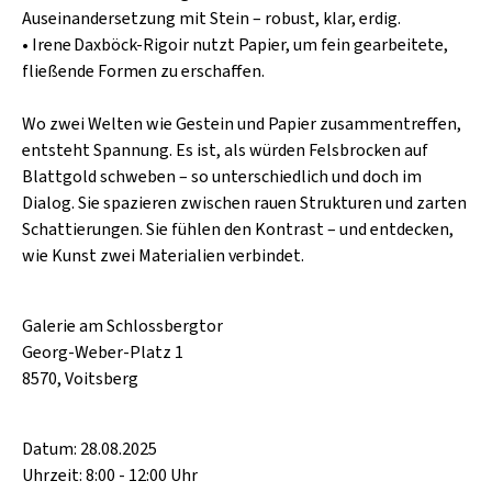
SCHLAGER
Auseinandersetzung mit Stein – robust, klar, erdig.
CAFÉ WOLF
KULTURLAND STEIERMARK
• Irene Daxböck‑Rigoir nutzt Papier, um fein gearbeitete,
HARD & HEAVY
POSTGARAGE
fließende Formen zu erschaffen.
SINGER-SONGWRITER
KUNSTGARTEN
Wo zwei Welten wie Gestein und Papier zusammentreffen,
VOLKSMUSIK
entsteht Spannung. Es ist, als würden Felsbrocken auf
KRISTALLWERK
Blattgold schweben – so unterschiedlich und doch im
GOLD & PECH THEATER
Dialog. Sie spazieren zwischen rauen Strukturen und zarten
Schattierungen. Sie fühlen den Kontrast – und entdecken,
wie Kunst zwei Materialien verbindet.
Galerie am Schlossbergtor
Georg-Weber-Platz 1
8570, Voitsberg
Datum: 28.08.2025
Uhrzeit: 8:00 - 12:00 Uhr