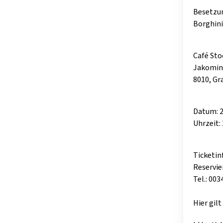
Besetzun
Borghini
Café St
Jakomini
8010, Gr
Datum: 2
Uhrzeit: 
Ticketin
Reservie
Tel.: 00
Hier gilt