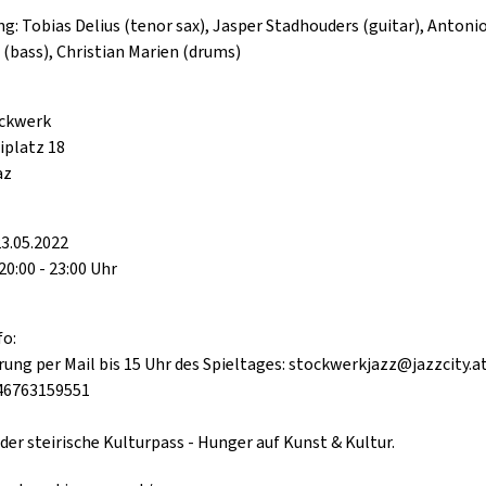
g: Tobias Delius (tenor sax), Jasper Stadhouders (guitar), Antoni
GOLD & PECH THEATER
 (bass), Christian Marien (drums)
ockwerk
platz 18
az
3.05.2022
20:00 - 23:00 Uhr
fo:
rung per Mail bis 15 Uhr des Spieltages: stockwerkjazz@jazzcity.a
346763159551
 der steirische Kulturpass - Hunger auf Kunst & Kultur.