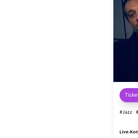
OSTSTEIER
SCHLADMIN
SÜDSTEIER
THERMEN- 
Ticke
#Jazz
Live-Kon