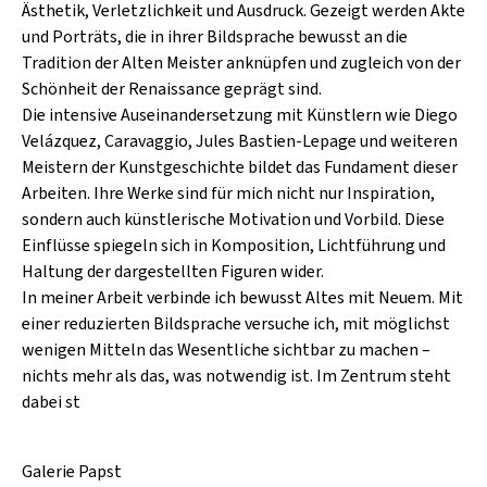
SCHLAGER
Ästhetik, Verletzlichkeit und Ausdruck. Gezeigt werden Akte
CAFÉ WOLF
und Porträts, die in ihrer Bildsprache bewusst an die
KULTURLAND STEIERMARK
HARD & HEAVY
Tradition der Alten Meister anknüpfen und zugleich von der
POSTGARAGE
SINGER-SONGWRITER
Schönheit der Renaissance geprägt sind.
KUNSTGARTEN
Die intensive Auseinandersetzung mit Künstlern wie Diego
VOLKSMUSIK
Velázquez, Caravaggio, Jules Bastien-Lepage und weiteren
KRISTALLWERK
Meistern der Kunstgeschichte bildet das Fundament dieser
Arbeiten. Ihre Werke sind für mich nicht nur Inspiration,
GOLD & PECH THEATER
sondern auch künstlerische Motivation und Vorbild. Diese
Einflüsse spiegeln sich in Komposition, Lichtführung und
Haltung der dargestellten Figuren wider.
In meiner Arbeit verbinde ich bewusst Altes mit Neuem. Mit
einer reduzierten Bildsprache versuche ich, mit möglichst
wenigen Mitteln das Wesentliche sichtbar zu machen –
nichts mehr als das, was notwendig ist. Im Zentrum steht
dabei st
Galerie Papst