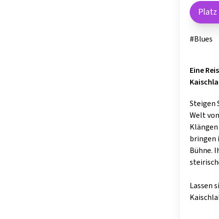
Platz
#Blues
Eine Rei
Kaischl
Steigen 
Welt von
Klängen 
bringen 
Bühne. I
steirisch
Lassen s
Kaischl