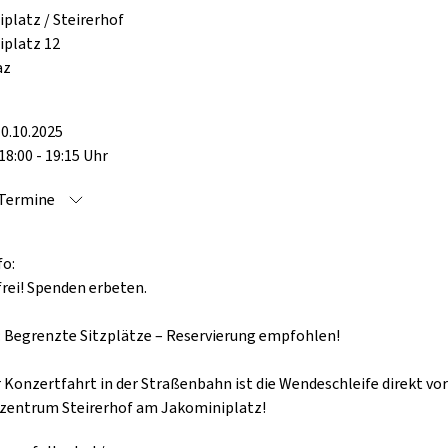
platz / Steirerhof
platz 12
az
0.10.2025
18:00 - 19:15 Uhr
 Termine
fo:
 frei! Spenden erbeten.
 Begrenzte Sitzplätze – Reservierung empfohlen!
r Konzertfahrt in der Straßenbahn ist die Wendeschleife direkt v
zentrum Steirerhof am Jakominiplatz!