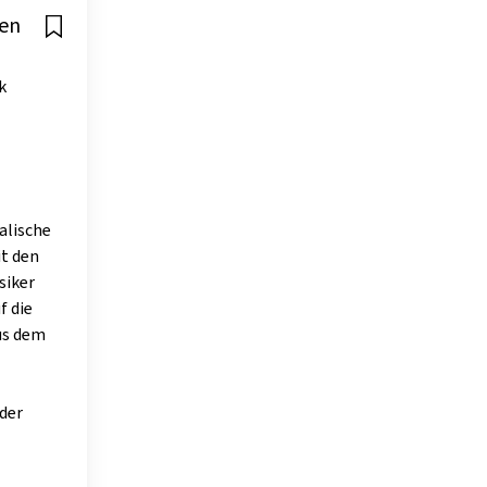
len
k
alische
it den
siker
f die
us dem
 der