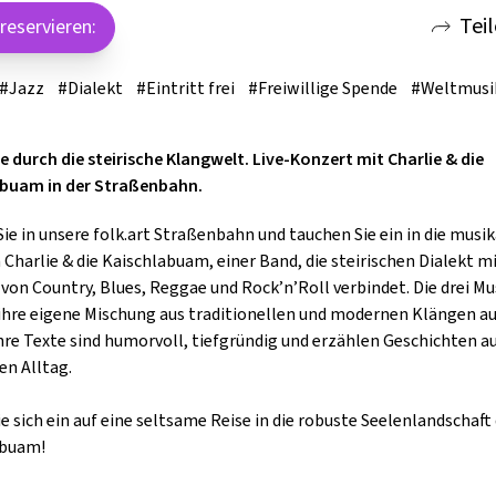
Tei
 reservieren:
GOLD & PECH THEATER
#Jazz
#Dialekt
#Eintritt frei
#Freiwillige Spende
#Weltmusi
se durch die steirische Klangwelt. Live-Konzert mit Charlie & die
abuam in der Straßenbahn.
Sie in unsere folk.art Straßenbahn und tauchen Sie ein in die musik
 Charlie & die Kaischlabuam, einer Band, die steirischen Dialekt m
von Country, Blues, Reggae und Rock’n’Roll verbindet. Die drei Mu
ihre eigene Mischung aus traditionellen und modernen Klängen au
hre Texte sind humorvoll, tiefgründig und erzählen Geschichten a
en Alltag.
ie sich ein auf eine seltsame Reise in die robuste Seelenlandschaft
abuam!