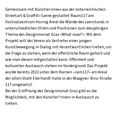
SCHLAGER
CAFÉ WOLF
KULTURLAND STEIERMARK
Gemeinsam mit Künstler:innen aus der österreichischen
HARD & HEAVY
Streetart & Graffiti-Szene gestaltet Raum117 am
POSTGARAGE
SINGER-SONGWRITER
Festivalzentrum Hornig Areal die Wände des Leerstands in
KUNSTGARTEN
unterschiedlichen Stilen und Positionen zum diesjährigen
VOLKSMUSIK
Thema des Designmonat Graz »What now!?«. Mit dem
KRISTALLWERK
Projekt will der Verein als Vertreter einer jungen
Kunstbewegung in Dialog mit Verantwortlichen treten, um
GOLD & PECH THEATER
die Frage zu stellen, wem der öffentliche Raum gehört und
wie man diesen mitgestalten kann. Offenheit und
kultureller Austausch stehen im Vordergrund. Das Projekt
wurde bereits 2022 unter dem Namen »Jam117« am Areal
der alten Stahl Eberhardt Halle in der Waagner-Biro-Straße
117 umgesetzt.
Bei der Eröffnung des Designmonat Graz gibt es die
Möglichkeit, mit den Künstler*innen in Austausch zu
treten.