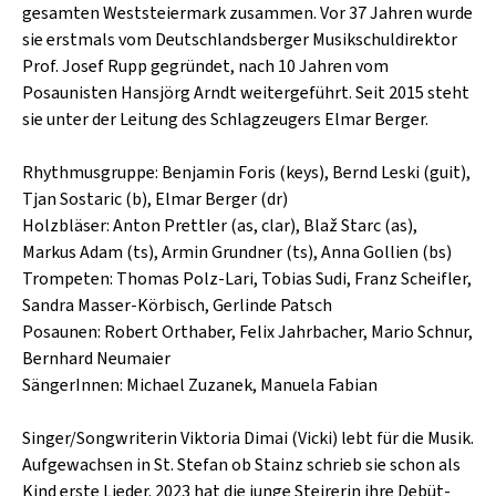
SCHLAGER
gesamten Weststeiermark zusammen. Vor 37 Jahren wurde
CAFÉ WOLF
KULTURLAND STEIERMARK
sie erstmals vom Deutschlandsberger Musikschuldirektor
HARD & HEAVY
Prof. Josef Rupp gegründet, nach 10 Jahren vom
POSTGARAGE
SINGER-SONGWRITER
Posaunisten Hansjörg Arndt weitergeführt. Seit 2015 steht
KUNSTGARTEN
sie unter der Leitung des Schlagzeugers Elmar Berger.
VOLKSMUSIK
KRISTALLWERK
Rhythmusgruppe: Benjamin Foris (keys), Bernd Leski (guit),
Tjan Sostaric (b), Elmar Berger (dr)
GOLD & PECH THEATER
Holzbläser: Anton Prettler (as, clar), Blaž Starc (as),
Markus Adam (ts), Armin Grundner (ts), Anna Gollien (bs)
Trompeten: Thomas Polz-Lari, Tobias Sudi, Franz Scheifler,
Sandra Masser-Körbisch, Gerlinde Patsch
Posaunen: Robert Orthaber, Felix Jahrbacher, Mario Schnur,
Bernhard Neumaier
SängerInnen: Michael Zuzanek, Manuela Fabian
Singer/Songwriterin Viktoria Dimai (Vicki) lebt für die Musik.
Aufgewachsen in St. Stefan ob Stainz schrieb sie schon als
Kind erste Lieder. 2023 hat die junge Steirerin ihre Debüt-