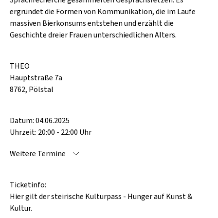
Sprachrecherche gesammelten Gesprächsfetzen. Es
SCHLAGER
CAFÉ WOLF
ergründet die Formen von Kommunikation, die im Laufe
KULTURLAND STEIERMARK
HARD & HEAVY
massiven Bierkonsums entstehen und erzählt die
POSTGARAGE
Geschichte dreier Frauen unterschiedlichen Alters.
SINGER-SONGWRITER
KUNSTGARTEN
VOLKSMUSIK
THEO
KRISTALLWERK
Hauptstraße 7a
GOLD & PECH THEATER
8762, Pölstal
Datum: 04.06.2025
Uhrzeit: 20:00 - 22:00 Uhr
Weitere Termine
Ticketinfo:
Hier gilt der steirische Kulturpass - Hunger auf Kunst &
Kultur.