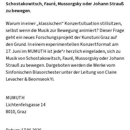
SCHLAGER
Schostakowitsch, Fauré, Mussorgsky oder Johann Strauß
CAFÉ WOLF
KULTURLAND STEIERMARK
zu bewegen.
HARD & HEAVY
POSTGARAGE
Warum in einer „klassischen“ Konzertsituation stillsitzen,
SINGER-SONGWRITER
KUNSTGARTEN
selbst wenn die Musik zur Bewegung animiert? Dieser Frage
VOLKSMUSIK
geht ein neues Forschungsprojekt der Kunstuni Graz auf
KRISTALLWERK
den Grund. In einem experimentellen Konzertformat am
17. Juni im MUMUTH ist jede*r herzlich eingeladen, sich zu
GOLD & PECH THEATER
Musik von Schostakowitsch, Fauré, Mussorgsky oder Johann
Strauß zu bewegen. Dargeboten werden die Werke vom
Sinfonischen Blasorchester unter der Leitung von Claire
Levacher & Beomseok Yi.
MUMUTH
Lichtenfelsgasse 14
8010, Graz