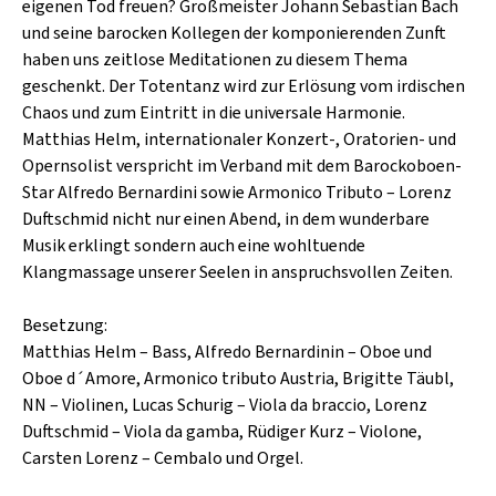
SCHLAGER
eigenen Tod freuen? Großmeister Johann Sebastian Bach
CAFÉ WOLF
und seine barocken Kollegen der komponierenden Zunft
KULTURLAND STEIERMARK
HARD & HEAVY
haben uns zeitlose Meditationen zu diesem Thema
POSTGARAGE
geschenkt. Der Totentanz wird zur Erlösung vom irdischen
SINGER-SONGWRITER
Chaos und zum Eintritt in die universale Harmonie.
KUNSTGARTEN
VOLKSMUSIK
Matthias Helm, internationaler Konzert-, Oratorien- und
KRISTALLWERK
Opernsolist verspricht im Verband mit dem Barockoboen-
Star Alfredo Bernardini sowie Armonico Tributo – Lorenz
GOLD & PECH THEATER
Duftschmid nicht nur einen Abend, in dem wunderbare
Musik erklingt sondern auch eine wohltuende
Klangmassage unserer Seelen in anspruchsvollen Zeiten.
Besetzung:
Matthias Helm – Bass, Alfredo Bernardinin – Oboe und
Oboe d´Amore, Armonico tributo Austria, Brigitte Täubl,
NN – Violinen, Lucas Schurig – Viola da braccio, Lorenz
Duftschmid – Viola da gamba, Rüdiger Kurz – Violone,
Carsten Lorenz – Cembalo und Orgel.