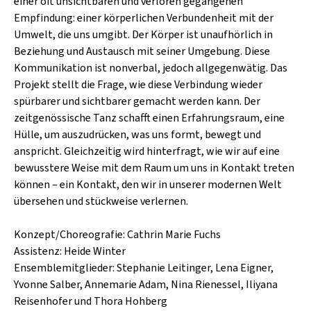
SCHLAGER
einer oft unsichtbaren und verloren gegangenen
CAFÉ WOLF
Empfindung: einer körperlichen Verbundenheit mit der
KULTURLAND STEIERMARK
HARD & HEAVY
Umwelt, die uns umgibt. Der Körper ist unaufhörlich in
POSTGARAGE
Beziehung und Austausch mit seiner Umgebung. Diese
SINGER-SONGWRITER
Kommunikation ist nonverbal, jedoch allgegenwätig. Das
KUNSTGARTEN
VOLKSMUSIK
Projekt stellt die Frage, wie diese Verbindung wieder
KRISTALLWERK
spürbarer und sichtbarer gemacht werden kann. Der
zeitgenössische Tanz schafft einen Erfahrungsraum, eine
GOLD & PECH THEATER
Hülle, um auszudrücken, was uns formt, bewegt und
anspricht. Gleichzeitig wird hinterfragt, wie wir auf eine
bewusstere Weise mit dem Raum um uns in Kontakt treten
können – ein Kontakt, den wir in unserer modernen Welt
übersehen und stückweise verlernen.
Konzept/Choreografie: Cathrin Marie Fuchs
Assistenz: Heide Winter
Ensemblemitglieder: Stephanie Leitinger, Lena Eigner,
Yvonne Salber, Annemarie Adam, Nina Rienessel, Iliyana
Reisenhofer und Thora Hohberg