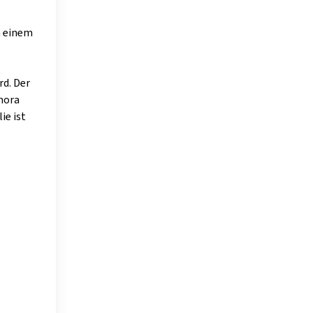
n einem
rd. Der
Anora
ie ist