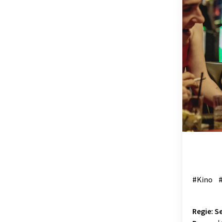
OSTSTEIER
SCHLADMIN
SÜDSTEIER
THERMEN- 
#Kino
Regie: S