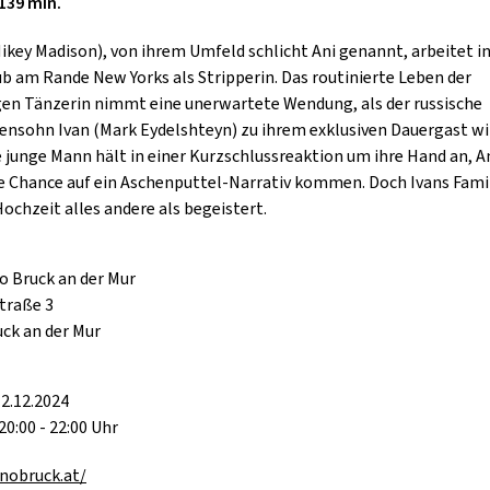
139 min.
GOLD & PECH THEATER
ikey Madison), von ihrem Umfeld schlicht Ani genannt, arbeitet i
b am Rande New Yorks als Stripperin. Das routinierte Leben der
gen Tänzerin nimmt eine unerwartete Wendung, als der russische
ensohn Ivan (Mark Eydelshteyn) zu ihrem exklusiven Dauergast wi
e junge Mann hält in einer Kurzschlussreaktion um ihre Hand an, 
re Chance auf ein Aschenputtel-Narrativ kommen. Doch Ivans Famil
Hochzeit alles andere als begeistert.
o Bruck an der Mur
straße 3
uck an der Mur
2.12.2024
20:00 - 22:00 Uhr
inobruck.at/