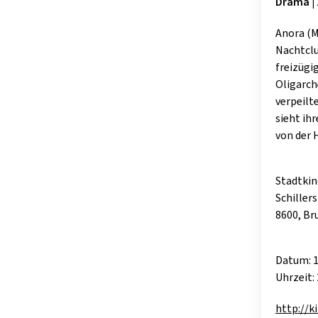
Drama | 
Anora (M
Nachtclu
freizügi
Oligarch
verpeilt
sieht ih
von der 
Stadtkin
Schiller
8600, Br
Datum: 1
Uhrzeit: 
http://k