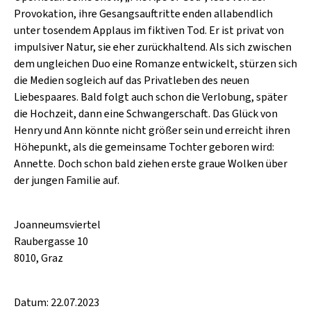
SCHLAGER
Provokation, ihre Gesangsauftritte enden allabendlich
CAFÉ WOLF
KULTURLAND STEIERMARK
HARD & HEAVY
unter tosendem Applaus im fiktiven Tod. Er ist privat von
POSTGARAGE
impulsiver Natur, sie eher zurückhaltend. Als sich zwischen
SINGER-SONGWRITER
dem ungleichen Duo eine Romanze entwickelt, stürzen sich
KUNSTGARTEN
die Medien sogleich auf das Privatleben des neuen
VOLKSMUSIK
Liebespaares. Bald folgt auch schon die Verlobung, später
KRISTALLWERK
die Hochzeit, dann eine Schwangerschaft. Das Glück von
GOLD & PECH THEATER
Henry und Ann könnte nicht größer sein und erreicht ihren
Höhepunkt, als die gemeinsame Tochter geboren wird:
Annette. Doch schon bald ziehen erste graue Wolken über
der jungen Familie auf.
Joanneumsviertel
Raubergasse 10
8010, Graz
Datum: 22.07.2023