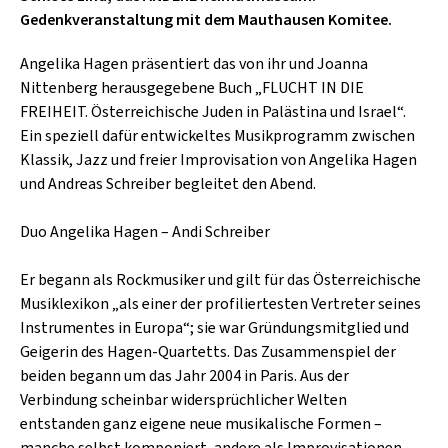
SCHLAGER
Gedenkveranstaltung mit dem Mauthausen Komitee.
CAFÉ WOLF
KULTURLAND STEIERMARK
HARD & HEAVY
POSTGARAGE
Angelika Hagen präsentiert das von ihr und Joanna
SINGER-SONGWRITER
Nittenberg herausgegebene Buch „FLUCHT IN DIE
KUNSTGARTEN
FREIHEIT. Österreichische Juden in Palästina und Israel“.
VOLKSMUSIK
Ein speziell dafür entwickeltes Musikprogramm zwischen
KRISTALLWERK
Klassik, Jazz und freier Improvisation von Angelika Hagen
GOLD & PECH THEATER
und Andreas Schreiber begleitet den Abend.
Duo Angelika Hagen – Andi Schreiber
Er begann als Rockmusiker und gilt für das Österreichische
Musiklexikon „als einer der profiliertesten Vertreter seines
Instrumentes in Europa“; sie war Gründungsmitglied und
Geigerin des Hagen-Quartetts. Das Zusammenspiel der
beiden begann um das Jahr 2004 in Paris. Aus der
Verbindung scheinbar widersprüchlicher Welten
entstanden ganz eigene neue musikalische Formen –
manche selbst komponiert, andere als Improvisationen,