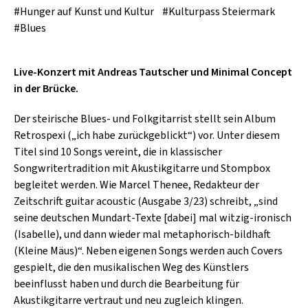
SCHLAGER
#Hunger auf Kunst und Kultur
#Kulturpass Steiermark
CAFÉ WOLF
KULTURLAND STEIERMARK
#Blues
HARD & HEAVY
POSTGARAGE
SINGER-SONGWRITER
KUNSTGARTEN
Live-Konzert mit Andreas Tautscher und Minimal Concept
VOLKSMUSIK
in der Brücke.
KRISTALLWERK
Der steirische Blues- und Folkgitarrist stellt sein Album
GOLD & PECH THEATER
Retrospexi („ich habe zurückgeblickt“) vor. Unter diesem
Titel sind 10 Songs vereint, die in klassischer
Songwritertradition mit Akustikgitarre und Stompbox
begleitet werden. Wie Marcel Thenee, Redakteur der
Zeitschrift guitar acoustic (Ausgabe 3/23) schreibt, „sind
seine deutschen Mundart-Texte [dabei] mal witzig-ironisch
(Isabelle), und dann wieder mal metaphorisch-bildhaft
(Kleine Mäus)“. Neben eigenen Songs werden auch Covers
gespielt, die den musikalischen Weg des Künstlers
beeinflusst haben und durch die Bearbeitung für
Akustikgitarre vertraut und neu zugleich klingen.