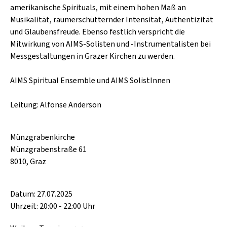
SCHLAGER
amerikanische Spirituals, mit einem hohen Maß an
CAFÉ WOLF
KULTURLAND STEIERMARK
Musikalität, raumerschütternder Intensität, Authentizität
HARD & HEAVY
POSTGARAGE
und Glaubensfreude. Ebenso festlich verspricht die
SINGER-SONGWRITER
Mitwirkung von AIMS-Solisten und -Instrumentalisten bei
KUNSTGARTEN
Messgestaltungen in Grazer Kirchen zu werden.
VOLKSMUSIK
KRISTALLWERK
AIMS Spiritual Ensemble und AIMS SolistInnen
GOLD & PECH THEATER
Leitung: Alfonse Anderson
Münzgrabenkirche
Münzgrabenstraße 61
8010, Graz
Datum: 27.07.2025
Uhrzeit: 20:00 - 22:00 Uhr