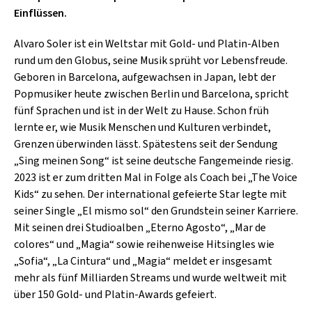
SCHLAGER
Einflüssen.
CAFÉ WOLF
KULTURLAND STEIERMARK
HARD & HEAVY
POSTGARAGE
Alvaro Soler ist ein Weltstar mit Gold- und Platin-Alben
SINGER-SONGWRITER
rund um den Globus, seine Musik sprüht vor Lebensfreude.
KUNSTGARTEN
Geboren in Barcelona, aufgewachsen in Japan, lebt der
VOLKSMUSIK
Popmusiker heute zwischen Berlin und Barcelona, spricht
KRISTALLWERK
fünf Sprachen und ist in der Welt zu Hause. Schon früh
GOLD & PECH THEATER
lernte er, wie Musik Menschen und Kulturen verbindet,
Grenzen überwinden lässt. Spätestens seit der Sendung
„Sing meinen Song“ ist seine deutsche Fangemeinde riesig.
2023 ist er zum dritten Mal in Folge als Coach bei „The Voice
Kids“ zu sehen. Der international gefeierte Star legte mit
seiner Single „El mismo sol“ den Grundstein seiner Karriere.
Mit seinen drei Studioalben „Eterno Agosto“, „Mar de
colores“ und „Magia“ sowie reihenweise Hitsingles wie
„Sofia“, „La Cintura“ und „Magia“ meldet er insgesamt
mehr als fünf Milliarden Streams und wurde weltweit mit
über 150 Gold- und Platin-Awards gefeiert.