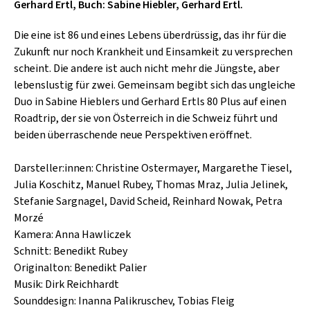
SCHLAGER
Gerhard Ertl, Buch: Sabine Hiebler, Gerhard Ertl.
CAFÉ WOLF
KULTURLAND STEIERMARK
HARD & HEAVY
Die eine ist 86 und eines Lebens überdrüssig, das ihr für die
POSTGARAGE
Zukunft nur noch Krankheit und Einsamkeit zu versprechen
SINGER-SONGWRITER
scheint. Die andere ist auch nicht mehr die Jüngste, aber
KUNSTGARTEN
VOLKSMUSIK
lebenslustig für zwei. Gemeinsam begibt sich das ungleiche
KRISTALLWERK
Duo in Sabine Hieblers und Gerhard Ertls 80 Plus auf einen
Roadtrip, der sie von Österreich in die Schweiz führt und
GOLD & PECH THEATER
beiden überraschende neue Perspektiven eröffnet.
Darsteller:innen: Christine Ostermayer, Margarethe Tiesel,
Julia Koschitz, Manuel Rubey, Thomas Mraz, Julia Jelinek,
Stefanie Sargnagel, David Scheid, Reinhard Nowak, Petra
Morzé
Kamera: Anna Hawliczek
Schnitt: Benedikt Rubey
Originalton: Benedikt Palier
Musik: Dirk Reichhardt
Sounddesign: Inanna Palikruschev, Tobias Fleig