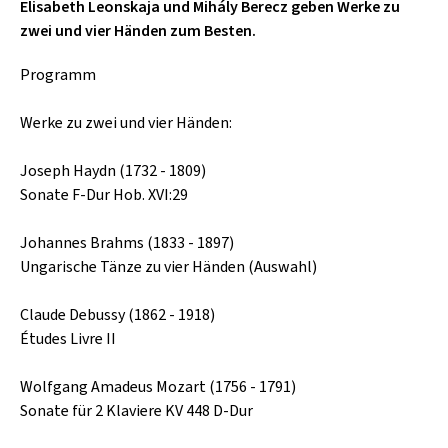
SCHLAGER
Elisabeth Leonskaja und Mihály Berecz geben Werke zu
CAFÉ WOLF
zwei und vier Händen zum Besten.
KULTURLAND STEIERMARK
HARD & HEAVY
POSTGARAGE
Programm
SINGER-SONGWRITER
KUNSTGARTEN
VOLKSMUSIK
Werke zu zwei und vier Händen:
KRISTALLWERK
Joseph Haydn (1732 - 1809)
GOLD & PECH THEATER
Sonate F-Dur Hob. XVI:29
Johannes Brahms (1833 - 1897)
Ungarische Tänze zu vier Händen (Auswahl)
Claude Debussy (1862 - 1918)
Études Livre II
Wolfgang Amadeus Mozart (1756 - 1791)
Sonate für 2 Klaviere KV 448 D-Dur