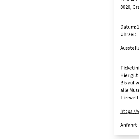
8020, Gr
Datum: 1
Uhrzeit: 
Ausstell
Ticketin
Hier gilt
Bis auf 
alle Mu
Tierwelt
https:/
Anfahrt