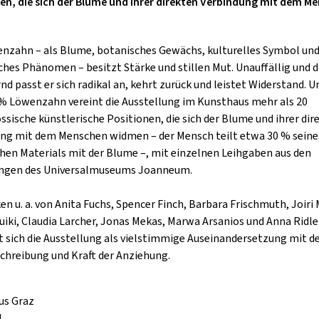
en, die sich der Blume und ihrer direkten Verbindung mit dem M
GOLD & PECH THEATER
nzahn – als Blume, botanisches Gewächs, kulturelles Symbol un
ches Phänomen – besitzt Stärke und stillen Mut. Unauffällig und 
nd passt er sich radikal an, kehrt zurück und leistet Widerstand. 
 % Löwenzahn vereint die Ausstellung im Kunsthaus mehr als 20
ssische künstlerische Positionen, die sich der Blume und ihrer dir
ng mit dem Menschen widmen – der Mensch teilt etwa 30 % seine
hen Materials mit der Blume –, mit einzelnen Leihgaben aus den
gen des Universalmuseums Joanneum.
en u. a. von Anita Fuchs, Spencer Finch, Barbara Frischmuth, Joiri 
uiki, Claudia Larcher, Jonas Mekas, Marwa Arsanios und Anna Ridle
t sich die Ausstellung als vielstimmige Auseinandersetzung mit d
schreibung und Kraft der Anziehung.
us Graz
1