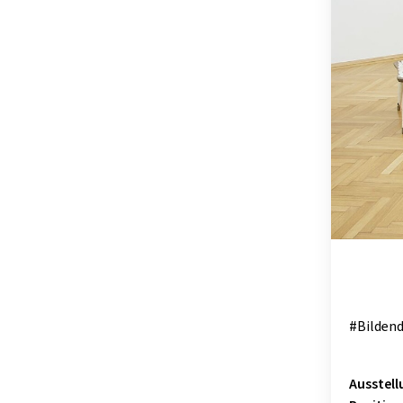
OSTSTEIER
SCHLADMIN
SÜDSTEIER
THERMEN- 
#Bilden
Ausstell