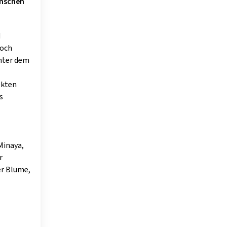
enschen
d
doch
Unter dem
ekten
s
Minaya,
r
er Blume,