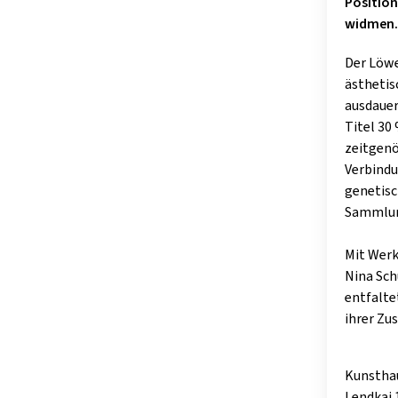
Position
widmen.
Der Löwe
ästhetis
ausdauer
Titel 30
zeitgenö
Verbindu
genetisc
Sammlun
Mit Werk
Nina Sch
entfalte
ihrer Zu
Kunstha
Lendkai 