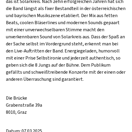
SCHLAGER
das ist Solarkreis. Nach zehn erfolgreichen Jahren hat sich
CAFÉ WOLF
die Band längst als fixer Bestandteil in der österreichischen
KULTURLAND STEIERMARK
HARD & HEAVY
und bayrischen Musikszene etabliert. Der Mix aus fetten
POSTGARAGE
Beats, coolen Bläserlines und modernen Sounds gepaart
SINGER-SONGWRITER
mit einer unverwechselbaren Stimme macht den
KUNSTGARTEN
VOLKSMUSIK
unverkennbaren Sound von Solarkreis aus. Dass der Spaß an
KRISTALLWERK
der Sache selbst im Vordergrund steht, erkennt man bei
den Live-Auftritten der Band. Energiegeladen, humorvoll
GOLD & PECH THEATER
mit einer Prise Selbstironie und jederzeit authentisch, so
geben sich die 8 Jungs auf der Bühne. Dem Publikum
gefällts und schweißtreibende Konzerte mit der einen oder
anderen Überraschung sind garantiert.
Die Brücke
Grabenstraße 39a
8010, Graz
Datum: 07.03.2025